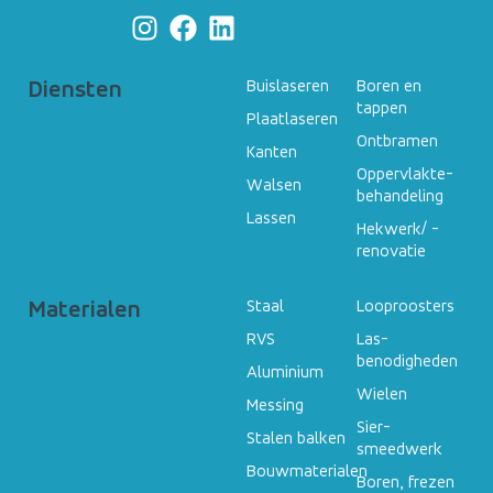
Diensten
Buislaseren
Boren en
tappen
Plaatlaseren
Ontbramen
Kanten
Oppervlakte­
Walsen
behandeling
Lassen
Hekwerk/ ­
renovatie
Materialen
Staal
Looproosters
RVS
Las-
benodigheden
Aluminium
Wielen
Messing
Sier-
Stalen balken
smeedwerk
Bouwmaterialen
Boren, frezen