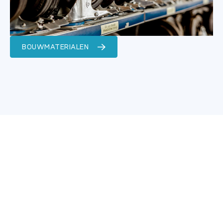
BOUWMATERIALEN
0
0
m2
Jaar ervaring
Bedrijfsruimte
+
0
+
0